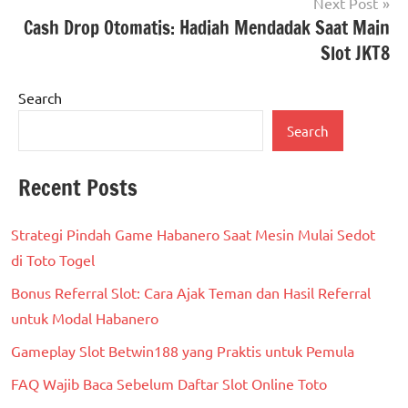
Next Post
Cash Drop Otomatis: Hadiah Mendadak Saat Main
Slot JKT8
Search
Search
Recent Posts
Strategi Pindah Game Habanero Saat Mesin Mulai Sedot
di Toto Togel
Bonus Referral Slot: Cara Ajak Teman dan Hasil Referral
untuk Modal Habanero
Gameplay Slot Betwin188 yang Praktis untuk Pemula
FAQ Wajib Baca Sebelum Daftar Slot Online Toto