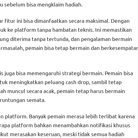
 sebelum bisa mengklaim hadiah.
 fitur ini bisa dimanfaatkan secara maksimal. Dengan
suk ke platform tanpa hambatan teknis. Ini memastikan
ung diterima tanpa tertunda, dan pengalaman bermain
bermasalah, pemain bisa tetap bermain dan berkesempata
is juga bisa memengaruhi strategi bermain. Pemain bisa
tuk meningkatkan peluang cash drop, sambil tetap
iah muncul secara acak, pemain tetap harus bermain
eruntungan semata.
an platform. Banyak pemain merasa lebih terlibat karena
berapa platform bahkan menambahkan notifikasi khusus
a ikut merasakan keseruan, meski tidak semua hadiah