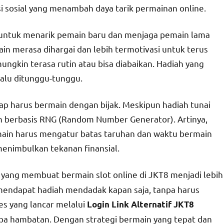
i sosial yang menambah daya tarik permainan online.
na untuk menarik pemain baru dan menjaga pemain lama
in merasa dihargai dan lebih termotivasi untuk terus
ngkin terasa rutin atau bisa diabaikan. Hadiah yang
alu ditunggu-tunggu.
ap harus bermain dengan bijak. Meskipun hadiah tunai
an berbasis RNG (Random Number Generator). Artinya,
emain harus mengatur batas taruhan dan waktu bermain
enimbulkan tekanan finansial.
 yang membuat bermain slot online di JKT8 menjadi lebih
mendapat hadiah mendadak kapan saja, tanpa harus
s yang lancar melalui
Login Link Alternatif JKT8
pa hambatan. Dengan strategi bermain yang tepat dan