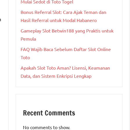
Mulai Sedot di Toto Togel
Bonus Referral Slot: Cara Ajak Teman dan
a
Hasil Referral untuk Modal Habanero
Gameplay Slot Betwin188 yang Praktis untuk
Pemula
FAQ Wajib Baca Sebelum Daftar Slot Online
Toto
Apakah Slot Toto Aman? Lisensi, Keamanan
Data, dan Sistem Enkripsi Lengkap
Recent Comments
No comments to show.