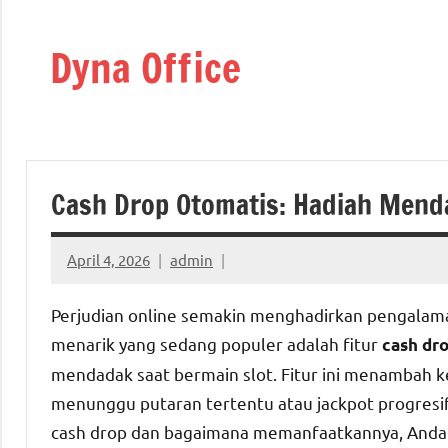
Skip
to
Dyna Office
content
Cash Drop Otomatis: Hadiah Mend
April 4, 2026
admin
Perjudian online semakin menghadirkan pengalaman
menarik yang sedang populer adalah fitur
cash dr
mendadak saat bermain slot. Fitur ini menambah k
menunggu putaran tertentu atau jackpot progresif
cash drop dan bagaimana memanfaatkannya, Anda