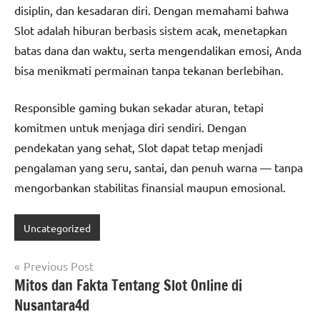
disiplin, dan kesadaran diri. Dengan memahami bahwa
Slot adalah hiburan berbasis sistem acak, menetapkan
batas dana dan waktu, serta mengendalikan emosi, Anda
bisa menikmati permainan tanpa tekanan berlebihan.
Responsible gaming bukan sekadar aturan, tetapi
komitmen untuk menjaga diri sendiri. Dengan
pendekatan yang sehat, Slot dapat tetap menjadi
pengalaman yang seru, santai, dan penuh warna — tanpa
mengorbankan stabilitas finansial maupun emosional.
Uncategorized
Post
Previous Post
Mitos dan Fakta Tentang Slot Online di
navigation
Nusantara4d