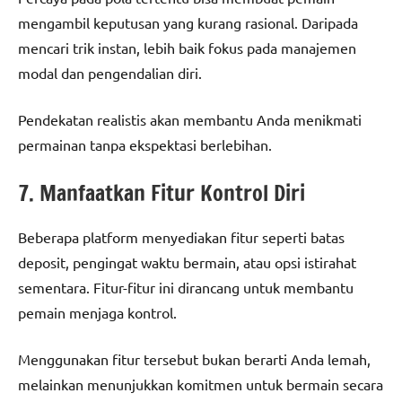
mengambil keputusan yang kurang rasional. Daripada
mencari trik instan, lebih baik fokus pada manajemen
modal dan pengendalian diri.
Pendekatan realistis akan membantu Anda menikmati
permainan tanpa ekspektasi berlebihan.
7. Manfaatkan Fitur Kontrol Diri
Beberapa platform menyediakan fitur seperti batas
deposit, pengingat waktu bermain, atau opsi istirahat
sementara. Fitur-fitur ini dirancang untuk membantu
pemain menjaga kontrol.
Menggunakan fitur tersebut bukan berarti Anda lemah,
melainkan menunjukkan komitmen untuk bermain secara