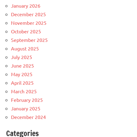
January 2026
December 2025
November 2025
October 2025
September 2025
August 2025
July 2025
June 2025
May 2025
April 2025
March 2025
February 2025
January 2025
December 2024
Categories