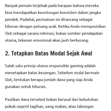
Banyak pemain terjebak pada harapan bahwa mereka
bisa mendapatkan keuntungan konsisten dalam jangka
pendek. Padahal, permainan ini dirancang sebagai
hiburan dengan peluang acak. Ketika Anda memposisikan
Slot sebagai sarana rekreasi, bukan sumber pendapatan
utama, tekanan emosional akan jauh berkurang.
2. Tetapkan Batas Modal Sejak Awal
Salah satu prinsip utama responsible gaming adalah
menetapkan batas keuangan. Sebelum mulai bermain
Slot, tentukan berapa jumlah dana yang siap Anda
gunakan untuk hiburan.
Pastikan dana tersebut bukan berasal dari kebutuhan
pokok seperti tagihan, uang makan, atau tabungan