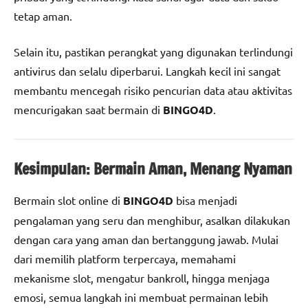
tetap aman.
Selain itu, pastikan perangkat yang digunakan terlindungi
antivirus dan selalu diperbarui. Langkah kecil ini sangat
membantu mencegah risiko pencurian data atau aktivitas
mencurigakan saat bermain di
BINGO4D
.
Kesimpulan: Bermain Aman, Menang Nyaman
Bermain slot online di
BINGO4D
bisa menjadi
pengalaman yang seru dan menghibur, asalkan dilakukan
dengan cara yang aman dan bertanggung jawab. Mulai
dari memilih platform terpercaya, memahami
mekanisme slot, mengatur bankroll, hingga menjaga
emosi, semua langkah ini membuat permainan lebih