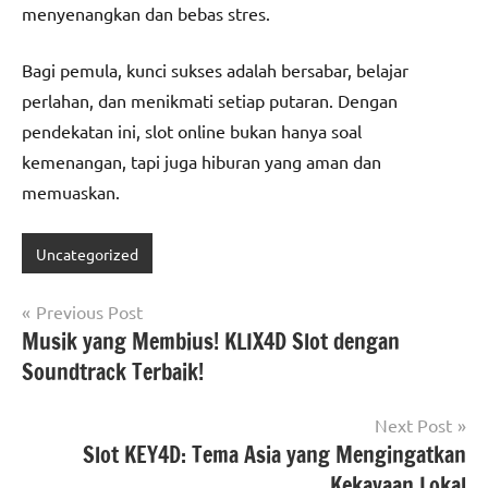
menyenangkan dan bebas stres.
Bagi pemula, kunci sukses adalah bersabar, belajar
perlahan, dan menikmati setiap putaran. Dengan
pendekatan ini, slot online bukan hanya soal
kemenangan, tapi juga hiburan yang aman dan
memuaskan.
Uncategorized
Post
Previous Post
Musik yang Membius! KLIX4D Slot dengan
navigation
Soundtrack Terbaik!
Next Post
Slot KEY4D: Tema Asia yang Mengingatkan
Kekayaan Lokal