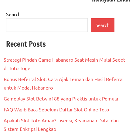
Search
Search
Recent Posts
Strategi Pindah Game Habanero Saat Mesin Mulai Sedot
di Toto Togel
Bonus Referral Slot: Cara Ajak Teman dan Hasil Referral
untuk Modal Habanero
Gameplay Slot Betwin188 yang Praktis untuk Pemula
FAQ Wajib Baca Sebelum Daftar Slot Online Toto
Apakah Slot Toto Aman? Lisensi, Keamanan Data, dan
Sistem Enkripsi Lengkap