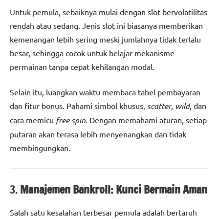
Untuk pemula, sebaiknya mulai dengan slot bervolatilitas
rendah atau sedang. Jenis slot ini biasanya memberikan
kemenangan lebih sering meski jumlahnya tidak terlalu
besar, sehingga cocok untuk belajar mekanisme
permainan tanpa cepat kehilangan modal.
Selain itu, luangkan waktu membaca tabel pembayaran
dan fitur bonus. Pahami simbol khusus,
scatter
,
wild
, dan
cara memicu
free spin
. Dengan memahami aturan, setiap
putaran akan terasa lebih menyenangkan dan tidak
membingungkan.
3.
Manajemen Bankroll: Kunci Bermain Aman
Salah satu kesalahan terbesar pemula adalah bertaruh