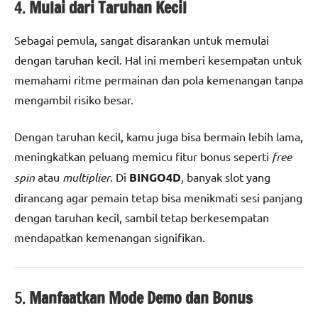
4.
Mulai dari Taruhan Kecil
Sebagai pemula, sangat disarankan untuk memulai
dengan taruhan kecil. Hal ini memberi kesempatan untuk
memahami ritme permainan dan pola kemenangan tanpa
mengambil risiko besar.
Dengan taruhan kecil, kamu juga bisa bermain lebih lama,
meningkatkan peluang memicu fitur bonus seperti
free
spin
atau
multiplier
. Di
BINGO4D
, banyak slot yang
dirancang agar pemain tetap bisa menikmati sesi panjang
dengan taruhan kecil, sambil tetap berkesempatan
mendapatkan kemenangan signifikan.
5.
Manfaatkan Mode Demo dan Bonus