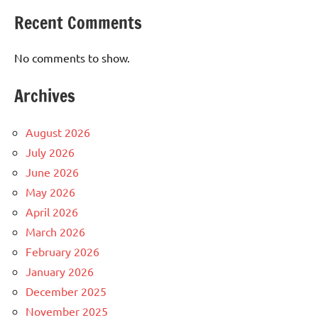
Recent Comments
No comments to show.
Archives
August 2026
July 2026
June 2026
May 2026
April 2026
March 2026
February 2026
January 2026
December 2025
November 2025