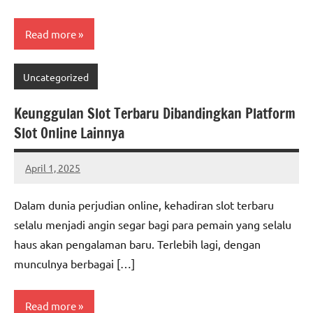
Read more
Uncategorized
Keunggulan Slot Terbaru Dibandingkan Platform
Slot Online Lainnya
April 1, 2025
admin
Dalam dunia perjudian online, kehadiran slot terbaru
selalu menjadi angin segar bagi para pemain yang selalu
haus akan pengalaman baru. Terlebih lagi, dengan
munculnya berbagai […]
Read more