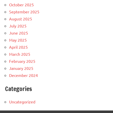
October 2025
September 2025
August 2025
July 2025
June 2025
May 2025
April 2025
March 2025
February 2025
January 2025
December 2024
Categories
Uncategorized