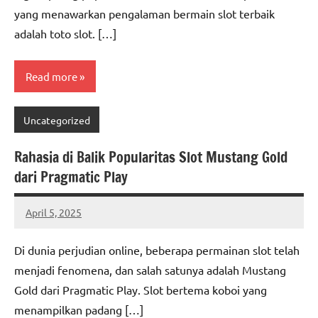
yang menawarkan pengalaman bermain slot terbaik
adalah toto slot. […]
Read more
Uncategorized
Rahasia di Balik Popularitas Slot Mustang Gold
dari Pragmatic Play
April 5, 2025
admin
Di dunia perjudian online, beberapa permainan slot telah
menjadi fenomena, dan salah satunya adalah Mustang
Gold dari Pragmatic Play. Slot bertema koboi yang
menampilkan padang […]