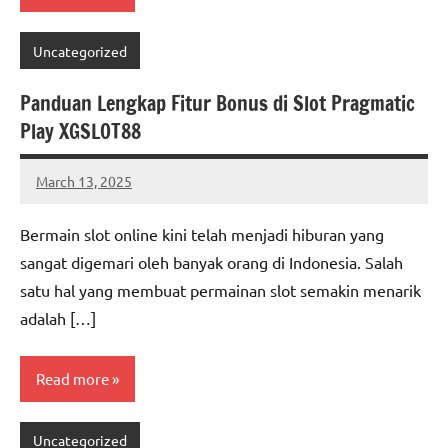
Uncategorized
Panduan Lengkap Fitur Bonus di Slot Pragmatic
Play XGSLOT88
March 13, 2025
admin
Bermain slot online kini telah menjadi hiburan yang
sangat digemari oleh banyak orang di Indonesia. Salah
satu hal yang membuat permainan slot semakin menarik
adalah […]
Read more
Uncategorized