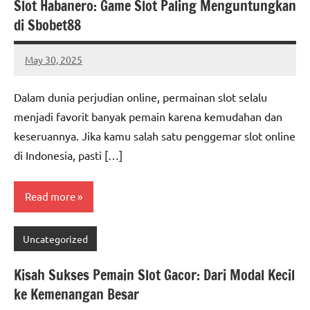
Slot Habanero: Game Slot Paling Menguntungkan
di Sbobet88
May 30, 2025
admin
Dalam dunia perjudian online, permainan slot selalu
menjadi favorit banyak pemain karena kemudahan dan
keseruannya. Jika kamu salah satu penggemar slot online
di Indonesia, pasti […]
Read more
Uncategorized
Kisah Sukses Pemain Slot Gacor: Dari Modal Kecil
ke Kemenangan Besar