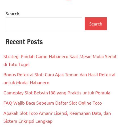
pagination
Posts
Posts
Search
Search
Recent Posts
Strategi Pindah Game Habanero Saat Mesin Mulai Sedot
di Toto Togel
Bonus Referral Slot: Cara Ajak Teman dan Hasil Referral
untuk Modal Habanero
Gameplay Slot Betwin188 yang Praktis untuk Pemula
FAQ Wajib Baca Sebelum Daftar Slot Online Toto
Apakah Slot Toto Aman? Lisensi, Keamanan Data, dan
Sistem Enkripsi Lengkap